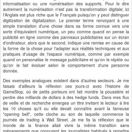
informatisation ou une numérisation des supports. Pour le dire
autrement la numérisation n'est pas la transformation digitale; ici
l'Anglais est plus riche que le Français puisqu'on y peut distinguer
digitization de digitalization. Le premier terme renvoyant à une
simple translation d'une chose dans sa forme connue vers une
sorte d'équivalent numérique, un peu comme quand on pense la
publicité en ligne comme des panneaux publicitaires sur un écran
d'ordinateur, alors que le second, indique une remise en cause de
la forme de la chose pour l'adapter aux réalités techniques et aux
pratiques d'usage de l'espace numérique, comme par exemple
quand on personalise le message publicitaire et qu'on le répète ou
qu'on le fait évoluer selon le comportement d'une personne
donnée.
Des exemples analogues existent dans d'autres secteurs. Je me
faisais d'ailleurs la réflexion ces jours-ci avec l'histoire de
GameStop, où de petits porteurs ont fait mordre la poussière et
perdre des milliards de dollars à des hedge funds. Dans mes flux
de veille et de recherche emergea un titre invitant le lecteur à lire
les 10 choses qu'il ou elle devait connaître avant la fameuse
"opening bell", cette cloche au son de laquelle commence la
journée de trading à Wall Street. Je me fis la réflexion que le
monde de la finance allait vivre la même transition sans
ménagements que connurent les journalistes habitués à remettre