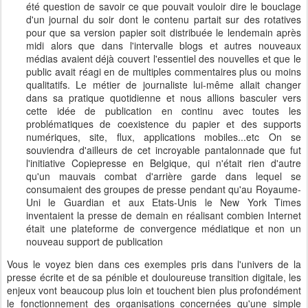
été question de savoir ce que pouvait vouloir dire le bouclage
d'un journal du soir dont le contenu partait sur des rotatives
pour que sa version papier soit distribuée le lendemain après
midi alors que dans l'intervalle blogs et autres nouveaux
médias avaient déjà couvert l'essentiel des nouvelles et que le
public avait réagi en de multiples commentaires plus ou moins
qualitatifs. Le métier de journaliste lui-même allait changer
dans sa pratique quotidienne et nous allions basculer vers
cette idée de publication en continu avec toutes les
problématiques de coexistence du papier et des supports
numériques, site, flux, applications mobiles...etc On se
souviendra d'ailleurs de cet incroyable pantalonnade que fut
l'initiative Copiepresse en Belgique, qui n'était rien d'autre
qu'un mauvais combat d'arrière garde dans lequel se
consumaient des groupes de presse pendant qu'au Royaume-
Uni le Guardian et aux Etats-Unis le New York Times
inventaient la presse de demain en réalisant combien Internet
était une plateforme de convergence médiatique et non un
nouveau support de publication
Vous le voyez bien dans ces exemples pris dans l'univers de la
presse écrite et de sa pénible et douloureuse transition digitale, les
enjeux vont beaucoup plus loin et touchent bien plus profondément
le fonctionnement des organisations concernées qu'une simple